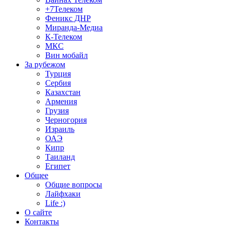
+7Телеком
Феникс ДНР
Миранда-Медиа
К-Телеком
МКС
Вин мобайл
За рубежом
Турция
Сербия
Казахстан
Армения
Грузия
Черногория
Израиль
ОАЭ
Кипр
Таиланд
Египет
Общее
Общие вопросы
Лайфхаки
Life :)
О сайте
Контакты