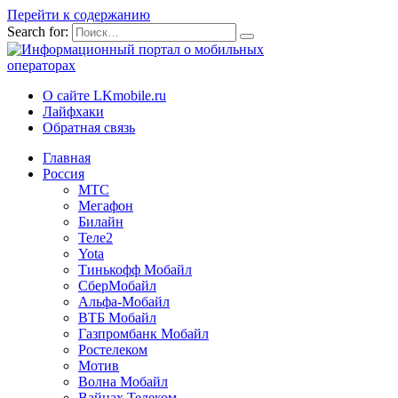
Перейти к содержанию
Search for:
О сайте LKmobile.ru
Лайфхаки
Обратная связь
Главная
Россия
МТС
Мегафон
Билайн
Теле2
Yota
Тинькофф Мобайл
СберМобайл
Альфа-Мобайл
ВТБ Мобайл
Газпромбанк Мобайл
Ростелеком
Мотив
Волна Мобайл
Вайнах Телеком