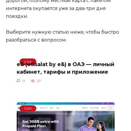
дорогой, поэтому местная карта с пакетом
интернета окупается уже за два-три дня
поездки.
Выберите нужную статью ниже, чтобы быстро
разобраться с вопросом.
ОАЭ
e& (etisalat by e&) в ОАЭ — личный
кабинет, тарифы и приложение
0
27
ОАЭ