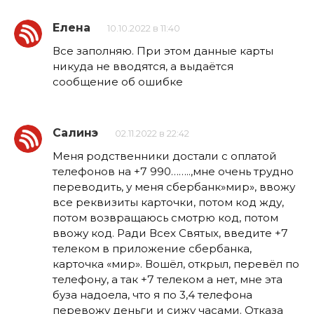
Елена
10.10.2022 в 11:40
Все заполняю. При этом данные карты
никуда не вводятся, а выдаётся
сообщение об ошибке
Салинэ
02.11.2022 в 22:42
Меня родственники достали с оплатой
телефонов на +7 990……..,мне очень трудно
переводить, у меня сбербанк»мир», ввожу
все реквизиты карточки, потом код жду,
потом возвращаюсь смотрю код, потом
ввожу код. Ради Всех Святых, введите +7
телеком в приложение сбербанка,
карточка «мир». Вошёл, открыл, перевёл по
телефону, а так +7 телеком а нет, мне эта
буза надоела, что я по 3,4 телефона
перевожу деньги и сижу часами. Отказа