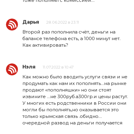
тоже пополнял с комиссией…
Дарья
28.06.2022 в 23:11
Второй раз пополнила счёт, деньги на
балансе телефона есть, а 1000 минут нет.
Как активировать?
Нэля
11.07.2022 в 10:47
Как можно было вводить услуги связи и не
продумать как нам их пополнять…на рынке
продают «пополняшки» но они стоят
извините …не 300руб.а300гр.и цены растут.
У многих есть родственники в России они
могли бы пополнять,но оказывается это
только крымская связь .обидно…
очередной развод на деньги получается