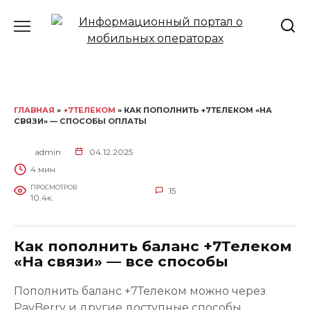
Перейти
к
содержанию
ГЛАВНАЯ
»
+7ТЕЛЕКОМ
» КАК ПОПОЛНИТЬ +7ТЕЛЕКОМ «НА
СВЯЗИ» — СПОСОБЫ ОПЛАТЫ
admin
04.12.2025
4 мин
ПРОСМОТРОВ
15
10.4к.
Как пополнить баланс +7Телеком
«На связи» — все способы
Пополнить баланс +7Телеком можно через
PayBerry и другие доступные способы.