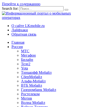
Перейти к содержанию
Search for:
О сайте LKmobile.ru
Лайфхаки
Обратная связь
Главная
Россия
МТС
Мегафон
Билайн
Теле2
Yota
Тинькофф Мобайл
СберМобайл
Альфа-Мобайл
ВТБ Мобайл
Газпромбанк Мобайл
Ростелеком
Мотив
Волна Мобайл
Вайнах Телеком