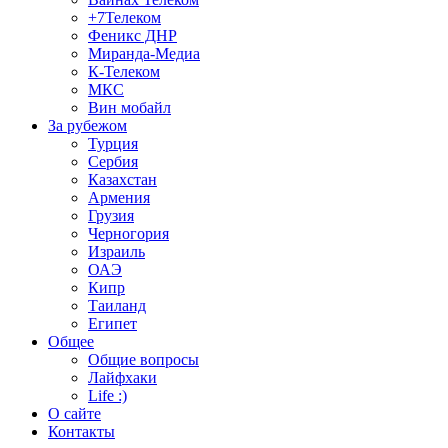
+7Телеком
Феникс ДНР
Миранда-Медиа
К-Телеком
МКС
Вин мобайл
За рубежом
Турция
Сербия
Казахстан
Армения
Грузия
Черногория
Израиль
ОАЭ
Кипр
Таиланд
Египет
Общее
Общие вопросы
Лайфхаки
Life :)
О сайте
Контакты