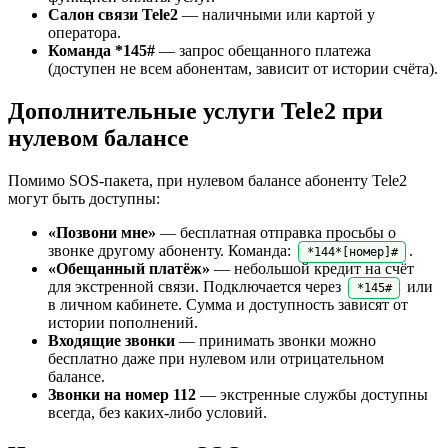
Салон связи Tele2
— наличными или картой у
оператора.
Команда *145#
— запрос обещанного платежа
(доступен не всем абонентам, зависит от истории счёта).
Дополнительные услуги Tele2 при
нулевом балансе
Помимо SOS-пакета, при нулевом балансе абоненту Tele2
могут быть доступны:
«Позвони мне»
— бесплатная отправка просьбы о
звонке другому абоненту. Команда:
.
*144*[номер]#
«Обещанный платёж»
— небольшой кредит на счёт
для экстренной связи. Подключается через
или
*145#
в личном кабинете. Сумма и доступность зависят от
истории пополнений.
Входящие звонки
— принимать звонки можно
бесплатно даже при нулевом или отрицательном
балансе.
Звонки на номер 112
— экстренные службы доступны
всегда, без каких-либо условий.