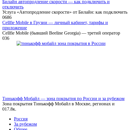
Билайн автопродление скорости — как подключить и
отключить
Услуга «Автопродление скорости» от Билайн: как подключить
0
686
Cellfie Mobile в Грузии — личный кабинет, тарифы и
приложение
Cellfie Mobile (бывший Beeline Georgia) — третий оператор
0
36
Тинькофф Мобайл — зона покрытия по России и за рубежом
Зона покрытия Тинькофф Мобайл в Москве, регионах и
0
17.8к.
Россия
За рубежом
Общее