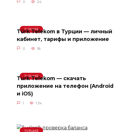
0
24
ТУРЦИЯ
Türk Telekom в Турции — личный
кабинет, тарифы и приложение
0
18
ТУРЦИЯ
Turk Telekom — скачать
приложение на телефон (Android
и iOS)
1
1.3к.
ТУРЦИЯ