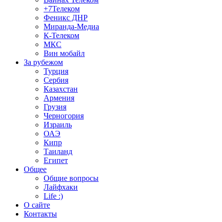
+7Телеком
Феникс ДНР
Миранда-Медиа
К-Телеком
МКС
Вин мобайл
За рубежом
Турция
Сербия
Казахстан
Армения
Грузия
Черногория
Израиль
ОАЭ
Кипр
Таиланд
Египет
Общее
Общие вопросы
Лайфхаки
Life :)
О сайте
Контакты