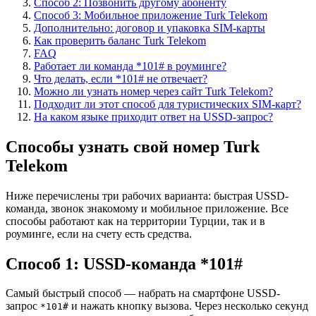
Способ 2: Позвонить другому абоненту
Способ 3: Мобильное приложение Turk Telekom
Дополнительно: договор и упаковка SIM-карты
Как проверить баланс Turk Telekom
FAQ
Работает ли команда *101# в роуминге?
Что делать, если *101# не отвечает?
Можно ли узнать номер через сайт Turk Telekom?
Подходит ли этот способ для туристических SIM-карт?
На каком языке приходит ответ на USSD-запрос?
Способы узнать свой номер Turk
Telekom
Ниже перечислены три рабочих варианта: быстрая USSD-
команда, звонок знакомому и мобильное приложение. Все
способы работают как на территории Турции, так и в
роуминге, если на счету есть средства.
Способ 1: USSD-команда *101#
Самый быстрый способ — набрать на смартфоне USSD-
запрос
и нажать кнопку вызова. Через несколько секунд
*101#