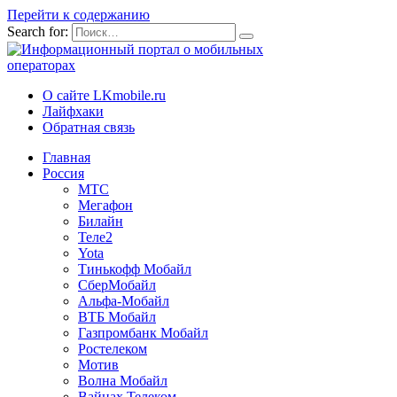
Перейти к содержанию
Search for:
О сайте LKmobile.ru
Лайфхаки
Обратная связь
Главная
Россия
МТС
Мегафон
Билайн
Теле2
Yota
Тинькофф Мобайл
СберМобайл
Альфа-Мобайл
ВТБ Мобайл
Газпромбанк Мобайл
Ростелеком
Мотив
Волна Мобайл
Вайнах Телеком