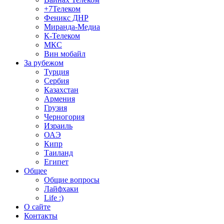
+7Телеком
Феникс ДНР
Миранда-Медиа
К-Телеком
МКС
Вин мобайл
За рубежом
Турция
Сербия
Казахстан
Армения
Грузия
Черногория
Израиль
ОАЭ
Кипр
Таиланд
Египет
Общее
Общие вопросы
Лайфхаки
Life :)
О сайте
Контакты