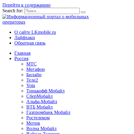
Перейти к содержанию
Search for:
О сайте LKmobile.ru
Лайфхаки
Обратная связь
Главная
Россия
МТС
Мегафон
Билайн
Теле2
Yota
Тинькофф Мобайл
СберМобайл
Альфа-Мобайл
ВТБ Мобайл
Газпромбанк Мобайл
Ростелеком
Мотив
Волна Мобайл
Вайнах Телеком