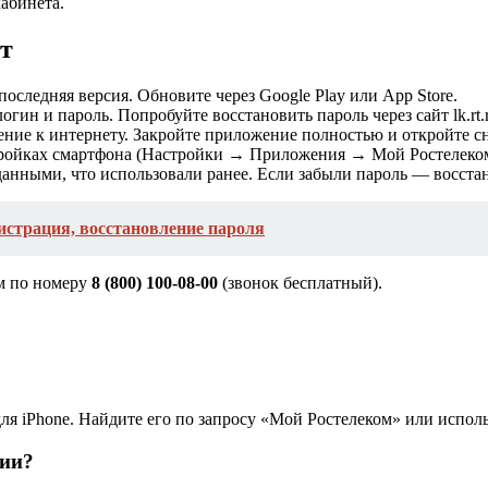
абинета.
ет
последняя версия. Обновите через Google Play или App Store.
гин и пароль. Попробуйте восстановить пароль через сайт lk.rt.r
ние к интернету. Закройте приложение полностью и откройте сн
ройках смартфона (Настройки → Приложения → Мой Ростелеко
анными, что использовали ранее. Если забыли пароль — восстанови
истрация, восстановление пароля
ом по номеру
8 (800) 100-08-00
(звонок бесплатный).
для iPhone. Найдите его по запросу «Мой Ростелеком» или испол
нии?