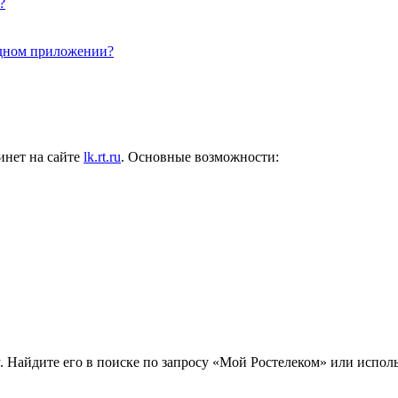
?
одном приложении?
инет на сайте
lk.rt.ru
. Основные возможности:
. Найдите его в поиске по запросу «Мой Ростелеком» или испол