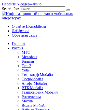
Перейти к содержанию
Search for:
О сайте LKmobile.ru
Лайфхаки
Обратная связь
Главная
Россия
МТС
Мегафон
Билайн
Теле2
Yota
Тинькофф Мобайл
СберМобайл
Альфа-Мобайл
ВТБ Мобайл
Газпромбанк Мобайл
Ростелеком
Мотив
Волна Мобайл
Вайнах Телеком