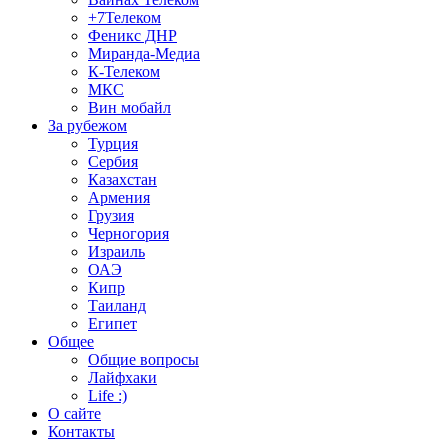
+7Телеком
Феникс ДНР
Миранда-Медиа
К-Телеком
МКС
Вин мобайл
За рубежом
Турция
Сербия
Казахстан
Армения
Грузия
Черногория
Израиль
ОАЭ
Кипр
Таиланд
Египет
Общее
Общие вопросы
Лайфхаки
Life :)
О сайте
Контакты