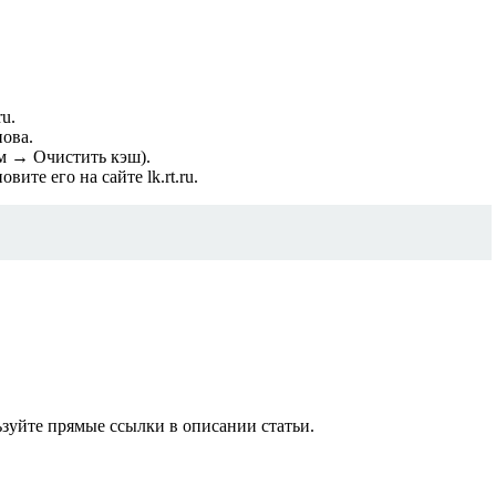
u.
ова.
м → Очистить кэш).
те его на сайте lk.rt.ru.
ьзуйте прямые ссылки в описании статьи.